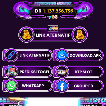
IDR
1.138.581.715