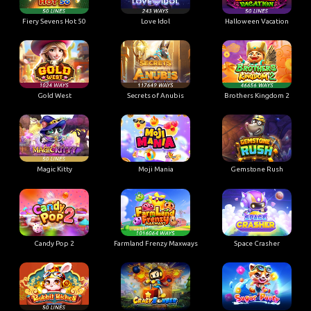
Fiery Sevens Hot 50
Love Idol
Halloween Vacation
Gold West
Secrets of Anubis
Brothers Kingdom 2
Magic Kitty
Moji Mania
Gemstone Rush
Candy Pop 2
Farmland Frenzy Maxways
Space Crasher