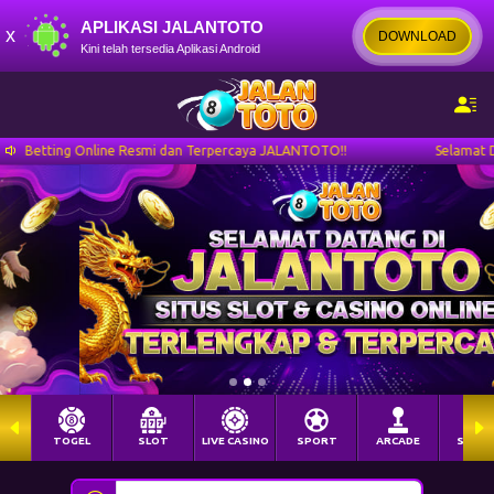
APLIKASI JALANTOTO
x
DOWNLOAD
Kini telah tersedia Aplikasi Android
kv****wm Berhasil Withdraw Rp 4.391.000,00
ine Resmi dan Terpercaya JALANTOTO!!
Selamat Datang di Situs B
TOGEL
SLOT
LIVE CASINO
SPORT
ARCADE
SABU