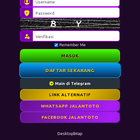
Remember Me
MASUK
DAFTAR SEKARANG
Main di Telegram
LINK ALTERNATIF
WHATSAPP JALANTOTO
FACEBOOK JALANTOTO
Desktop
Wap