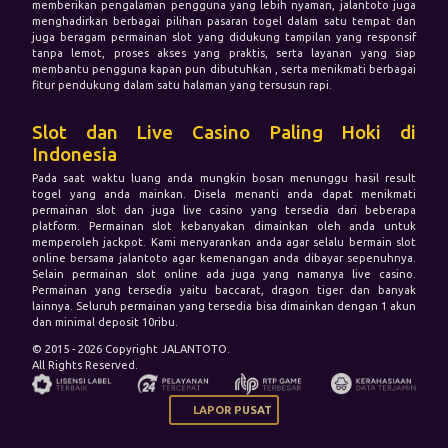
memberikan pengalaman pengguna yang lebih nyaman, jalantoto juga
menghadirkan berbagai pilihan pasaran togel dalam satu tempat dan
juga beragam permainan slot yang didukung tampilan yang responsif
tanpa lemot, proses akses yang praktis, serta layanan yang siap
membantu pengguna kapan pun dibutuhkan , serta menikmati berbagai
fitur pendukung dalam satu halaman yang tersusun rapi.
Slot dan Live Casino Paling Hoki di
Indonesia
Pada saat waktu luang anda mungkin bosan menunggu hasil result
togel yang anda mainkan. Disela menanti anda dapat menikmati
permainan slot dan juga live casino yang tersedia dari beberapa
platform. Permainan slot kebanyakan dimainkan oleh anda untuk
memperoleh jackpot. Kami menyarankan anda agar selalu bermain slot
online bersama jalantoto agar kemenangan anda dibayar sepenuhnya.
Selain permainan slot online ada juga yang namanya live casino.
Permainan yang tersedia yaitu baccarat, dragon tiger dan banyak
lainnya. Seluruh permainan yang tersedia bisa dimainkan dengan 1 akun
dan minimal deposit 10ribu.
© 2015 - 2026 Copyright JALANTOTO.
All Rights Reserved.
LAPOR PUSAT