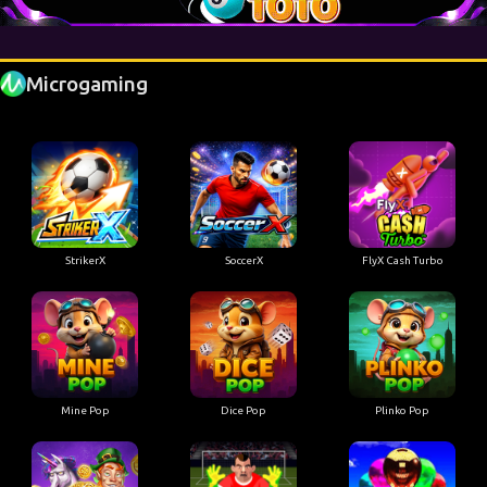
Microgaming
StrikerX
SoccerX
FlyX Cash Turbo
Mine Pop
Dice Pop
Plinko Pop