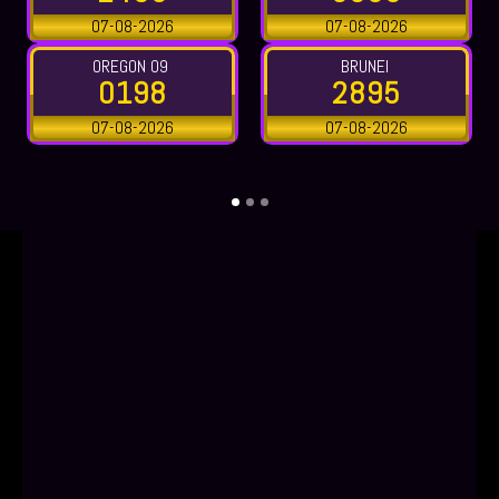
-2026
07-08-2026
07-08-2026
N 09
BRUNEI
VANCOUVER
98
2895
7542
-2026
07-08-2026
07-08-2026