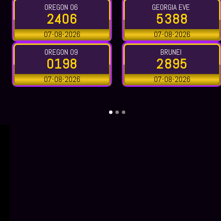
GON 06
GEORGIA EVE
SYDNEY 
406
5388
37
08-2026
07-08-2026
07-08-
GON 09
BRUNEI
VANCO
198
2895
75
08-2026
07-08-2026
07-08-