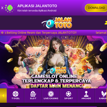
APLIKASI JALANTOTO
x
DOWNLOAD
Kini telah tersedia Aplikasi Android
 Betting Online Resmi dan Terpercaya JALANTOTO!!
Selamat Datan
TOGEL
SLOT
LIVE CASINO
SPORT
ARCADE
SABU