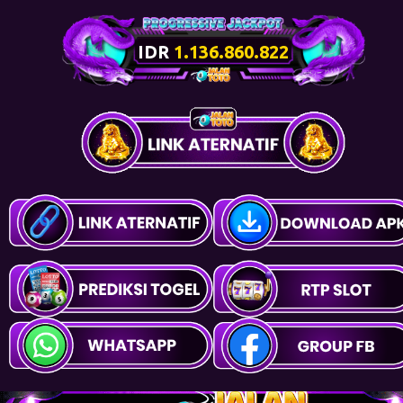
IDR
1.137.279.539