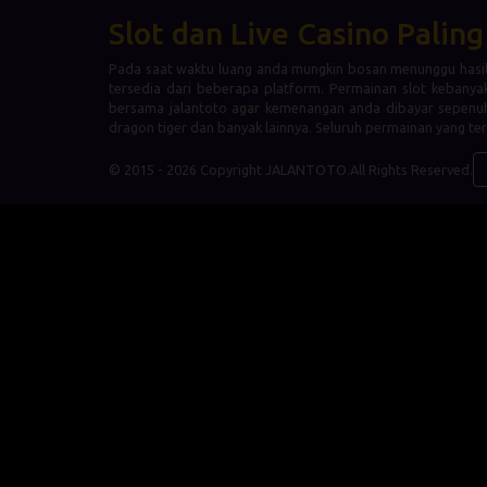
Slot dan Live Casino Paling
Pada saat waktu luang anda mungkin bosan menunggu hasil r
tersedia dari beberapa platform. Permainan slot kebany
bersama jalantoto agar kemenangan anda dibayar sepenuhny
dragon tiger dan banyak lainnya. Seluruh permainan yang te
© 2015 - 2026 Copyright JALANTOTO.
All Rights Reserved.