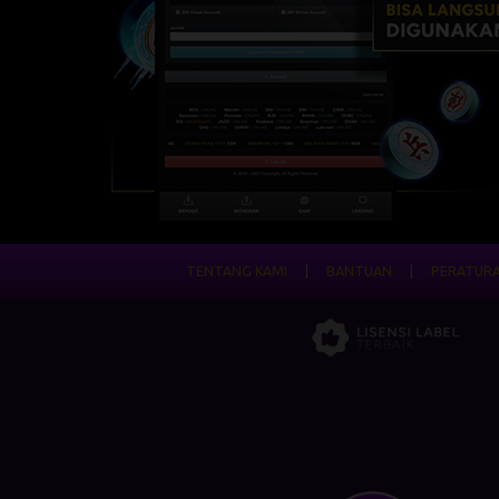
TENTANG KAMI
|
BANTUAN
|
PERATUR