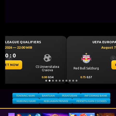
UEFA EUROPA LEAGUE QUALIFIERS
August 7, 2026 — 00:00 WIB
0 : 0
Previous
Ne
BET NOW
Red Bull Salzburg
Pafos FC
0.75
0.57
-0.75
-0.73
TENTANG KAMI
BANTUAN
PERATURAN
INFORMASI BANK
HUBUNGI KAMI
KEBIJAKAN PRIVASI
PERSETUJUAN COOKIES