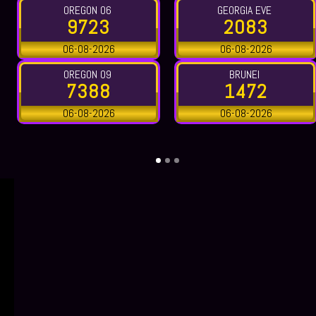
GON 06
GEORGIA EVE
SYDNEY 
723
2083
70
08-2026
06-08-2026
06-08-
GON 09
BRUNEI
VANCO
388
1472
58
08-2026
06-08-2026
06-08-