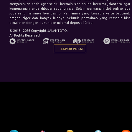
menyarankan anda agar selalu bermain slot online bersama jalantoto agar
kemenangan anda dibayar sepenuhnya. Selain permainan slot online ada
juga yang namanya live casino. Permainan yang tersedia yaitu baccarat,
dragon tiger dan banyak lainnya. Seluruh permainan yang tersedia bisa
dimainkan dengan 1 akun dan minimal deposit 10ribu.
© 2015 - 2026 Copyright JALANTOTO.
All Rights Reserved.
LAPOR PUSAT