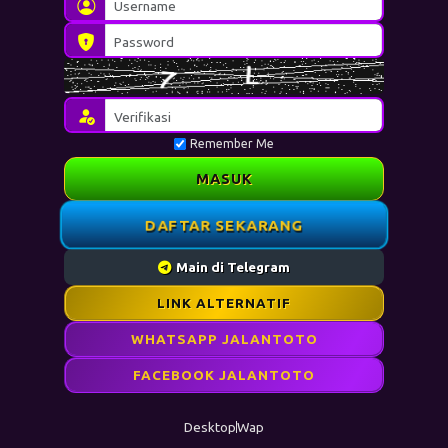
Remember Me
MASUK
DAFTAR SEKARANG
Main di Telegram
LINK ALTERNATIF
WHATSAPP JALANTOTO
FACEBOOK JALANTOTO
Desktop
Wap