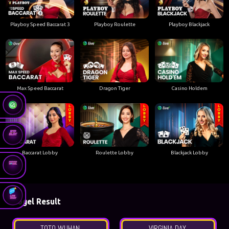
Playboy Speed Baccarat 3
Playboy Roulette
Playboy Blackjack
Max Speed Baccarat
Dragon Tiger
Casino Holdem
Baccarat Lobby
Roulette Lobby
Blackjack Lobby
Togel Result
TOTO WUHAN
VIRGINIA DAY
VIRGINIA