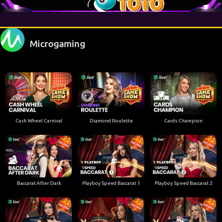
Microgaming
Cash Wheel Carnival
Diamond Roulette
Cards Champion
Baccarat After Dark
Playboy Speed Baccarat 1
Playboy Speed Baccarat 2